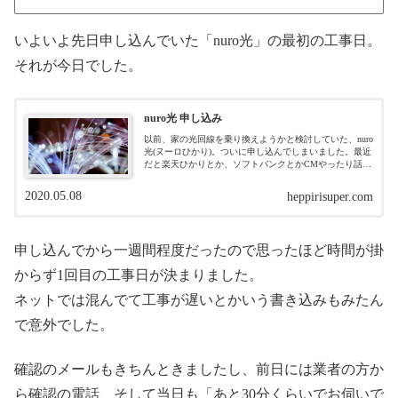
いよいよ先日申し込んでいた「nuro光」の最初の工事日。
それが今日でした。
nuro光 申し込み
以前、家の光回線を乗り換えようかと検討していた、nuro
光(ヌーロひかり)。ついに申し込んでしまいました。最近
だと楽天ひかりとか、ソフトバンクとかCMやったり話題
になったりしてるプロバイダもいろいろ見てみたんです
が、NURO光にした理由は、...
2020.05.08
heppirisuper.com
申し込んでから一週間程度だったので思ったほど時間が掛
からず1回目の工事日が決まりました。
ネットでは混んでて工事が遅いとかいう書き込みもみたん
で意外でした。
確認のメールもきちんときましたし、前日には業者の方か
ら確認の電話、そして当日も「あと30分くらいでお伺いで