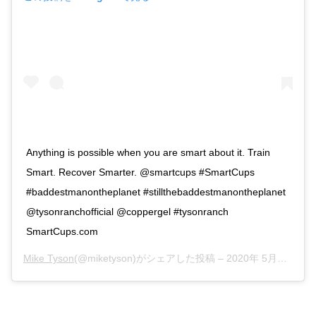
Anything is possible when you are smart about it. Train
Smart. Recover Smarter. @smartcups #SmartCups
#baddestmanontheplanet #stillthebaddestmanontheplanet
@tysonranchofficial @coppergel #tysonranch
SmartCups.com
Mike Tyson
(@miketyson)がシェアした投稿 –
2020年 5月月11日午前10時14分PDT