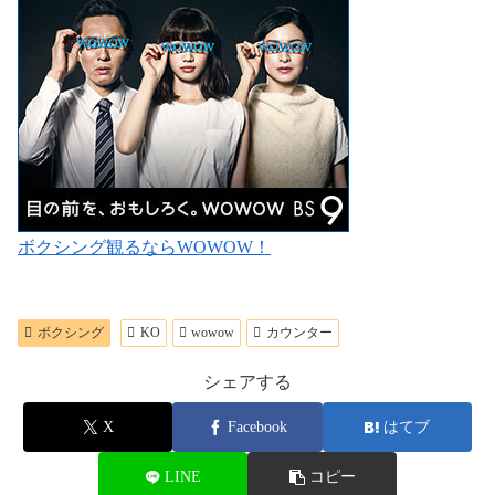
ボクシング観るならWOWOW！
ボクシング
KO
wowow
カウンター
シェアする
X
Facebook
はてブ
LINE
コピー