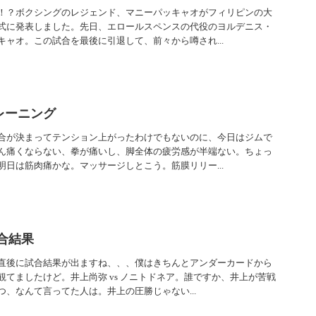
！？ボクシングのレジェンド、マニーパッキャオがフィリピンの大
式に発表しました。先日、エロールスペンスの代役のヨルデニス・
ャオ。この試合を最後に引退して、前々から噂され...
レーニング
合が決まってテンション上がったわけでもないのに、今日はジムで
ん痛くならない、拳が痛いし、脚全体の疲労感が半端ない。ちょっ
日は筋肉痛かな。マッサージしとこう。筋膜リリー...
試合結果
直後に試合結果が出ますね、、、僕はきちんとアンダーカードから
てましたけど。井上尚弥 vs ノニトドネア。誰ですか、井上が苦戦
、なんて言ってた人は。井上の圧勝じゃない...