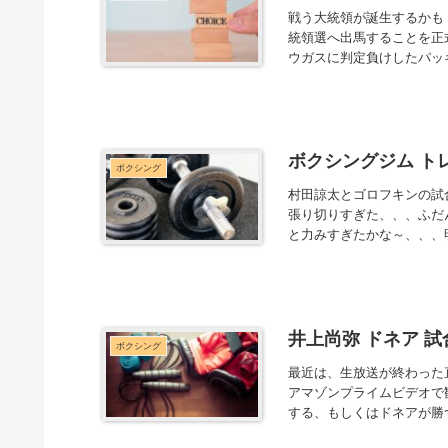
戦う大統領が誕生するかも
統領選へ出馬することを正
ウガスに判定負けしたパッキ
ボクシングジム ト
ボクシング
村田諒太とゴロフキンの試
張り切りすぎた、、、ふだ
と力みすぎたかな～、、、明
井上尚弥 ドネア 
ボクシング
最近は、生放送が終わった
アマゾンプライムビデオで観
する、もしくはドネアが勝つ