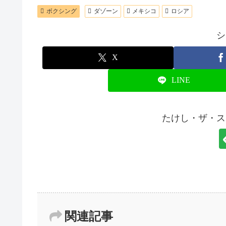
ボクシング
ダゾーン
メキシコ
ロシア
シ
X
LINE
たけし・ザ・ス
関連記事