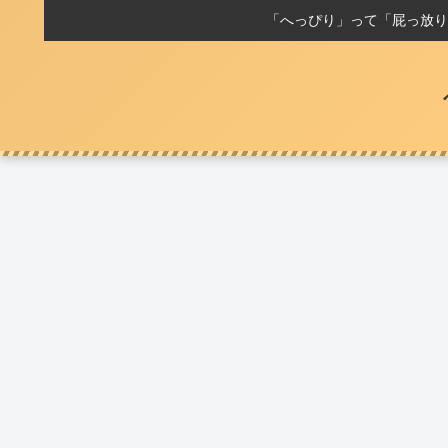
「へっぴり」って「屁っ放り