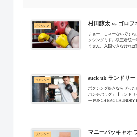
村田諒太 vs ゴロ
ボクシング
まぁー、しゃーないですね、
クシングミドル級王者統一
ません。入国できなければ試
suck uk ランド
ボクシング
ボクシング好きならぜったい
パンチバッグ」【ランドリーバ
ー PUNCH BAG LAUNDRY B.
マニーパッキャオ 
ボクシング