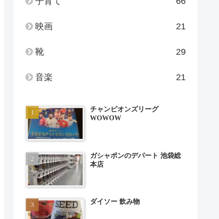
子育て
66
映画
21
靴
29
音楽
21
チャンピオンズリーグ
WOWOW
ガシャポンのデパート 池袋総
本店
ダイソー 飲み物