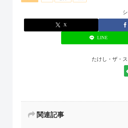
シ
X
LINE
たけし・ザ・ス
関連記事