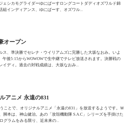
ジェシカモグライダーゆにばーすロングコートダディオズワルド錦
組インディアンス、ゆにばーす、オズワル...
全豪オープン
ルス、準決勝でセレナ・ウイリアムズに完勝した大坂なおみ。いよ
土）午後5:15からWOWOWで生中継でテレビ放送されます。決勝戦の
イディ。過去の対戦成績は、大坂なおみ...
ルアニメ 永遠の831
いうことで、オリジナルアニメ「永遠の831」を放送するようです。Ｗ
、脚本は、神山健治。あの「攻殻機動隊 S.A.C」シリーズを手掛けた
ログラムをみる限り、近未来の...