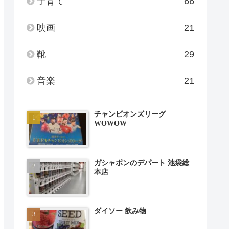
子育て
66
映画
21
靴
29
音楽
21
チャンピオンズリーグ
WOWOW
ガシャポンのデパート 池袋総
本店
ダイソー 飲み物