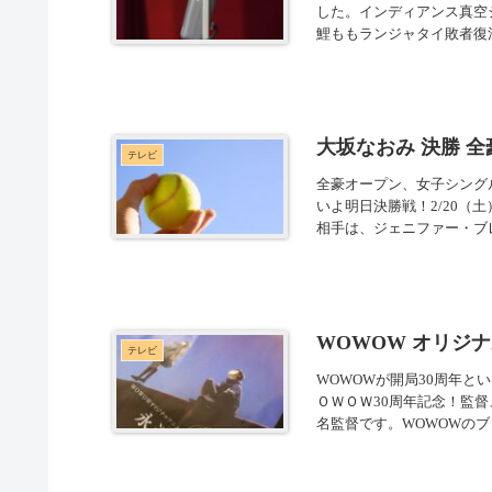
した。インディアンス真空
鯉ももランジャタイ敗者復活
大坂なおみ 決勝 
テレビ
全豪オープン、女子シング
いよ明日決勝戦！2/20（
相手は、ジェニファー・ブレ
WOWOW オリジナ
テレビ
WOWOWが開局30周年と
ＯＷＯＷ30周年記念！監督
名監督です。WOWOWのブ