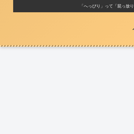
「へっぴり」って「屁っ放り