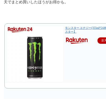
天でまとめ買いしたほうがお得かも。
モンスター エナジー(355ml*24
スター】
楽