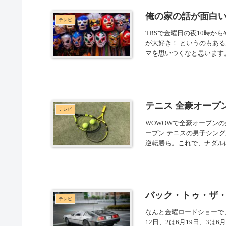
俺の家の話が面白
テレビ
TBSで金曜日の夜10時
が大好き！ というのもあ
マを思いつくなと思います。
テニス 全豪オープ
テレビ
WOWOWで全豪オープン
ープン テニスの男子シン
逆転勝ち。これで、ナダルは
バック・トゥ・ザ
テレビ
なんと金曜ロードショーで
12日、2は6月19日、3