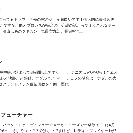
い
からやってるドラマ、「俺の家の話」が面白いです！個人的に長瀬智也
るんですが、能とプロレスが舞台の、介護の話、ってよくこんなテー
演出はあのクドカン、宮藤官九郎。長瀬智也...
ン
の生中継が始まって5時間以上ですか、、、テニスはWOWOW！全豪オ
グルス 決勝。超熱戦。ナダルとメドベージェフの試合は、ナダルの大
グランドスラム優勝回数を21回、歴代...
・フューチャー
、バック・トゥ・ザ・フューチャーがシリーズで一挙放送！1は6月
は6月26日、そしてついで？ではないですけど、レディ・プレイヤー1が7