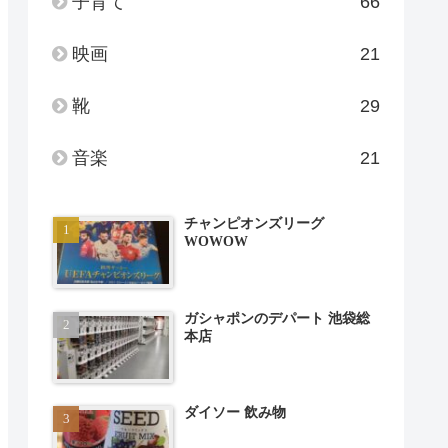
子育て
66
映画
21
靴
29
音楽
21
チャンピオンズリーグ
WOWOW
ガシャポンのデパート 池袋総
本店
ダイソー 飲み物