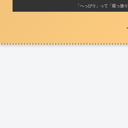
「へっぴり」って「屁っ放り