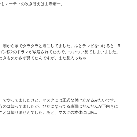
もマーティの吹き替えは山寺宏一、...
、朝から家でダラダラと過ごしてました。ふとテレビをつけると、5
ゴン桜2のドラマが放送されてたので、ついつい見てしまいました。
きも欠かさず見てたんですが、また見入っちゃ...
ーでやってましたけど、マスクには正式な付け方がるみたいです。
うのは知ってましたが、ひだになってる表面はだんだんが下向きに
とは知りませんでした。あと、マスクの本体には触...