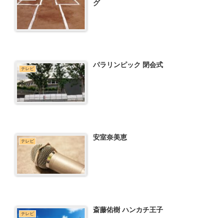
グ
パラリンピック 閉会式
テレビ
安室奈美恵
テレビ
斎藤佑樹 ハンカチ王子
テレビ