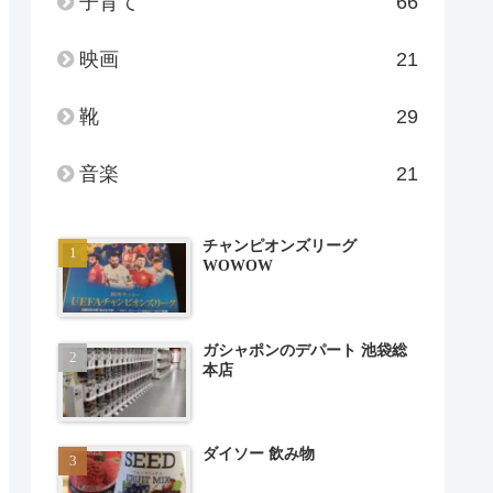
子育て
66
映画
21
靴
29
音楽
21
チャンピオンズリーグ
WOWOW
ガシャポンのデパート 池袋総
本店
ダイソー 飲み物