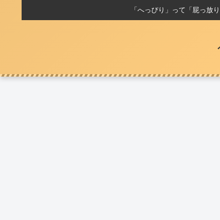
「へっぴり」って「屁っ放り