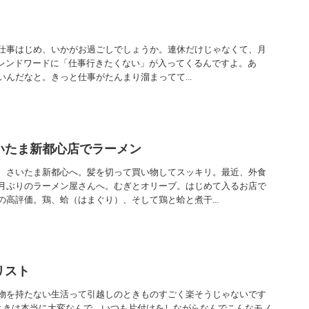
仕事はじめ、いかがお過ごしでしょうか。連休だけじゃなくて、月
rのトレンドワードに「仕事行きたくない」が入ってくるんですよ。あ
んだなと。きっと仕事がたんまり溜まってて...
いたま新都心店でラーメン
、さいたま新都心へ。髪を切って買い物してスッキリ。最近、外食
月ぶりのラーメン屋さんへ。むぎとオリーブ。はじめて入るお店で
高評価。鶏、蛤（はまぐり）、そして鶏と蛤と煮干...
リスト
物を持たない生活って引越しのときものすごく楽そうじゃないです
のときは本当に大変なんで、いつも片付けをしながらなんでこんなモノ