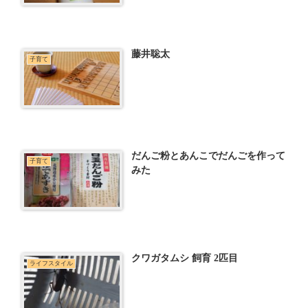
藤井聡太
子育て
だんご粉とあんこでだんごを作って
子育て
みた
クワガタムシ 飼育 2匹目
ライフスタイル