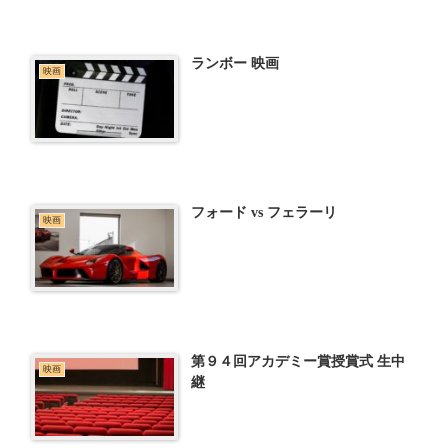
ランボー 映画
映画
フォード vs フェラーリ
映画
第９４回アカデミー賞授賞式 生中
映画
継