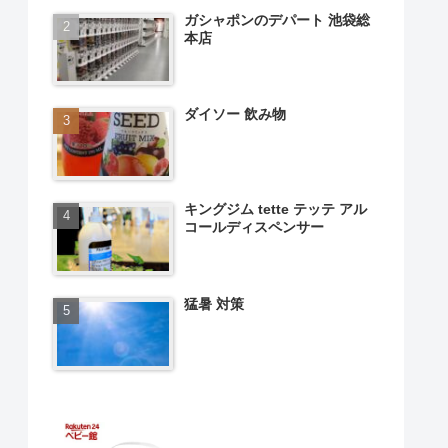
ガシャポンのデパート 池袋総
本店
ダイソー 飲み物
キングジム tette テッテ アル
コールディスペンサー
猛暑 対策