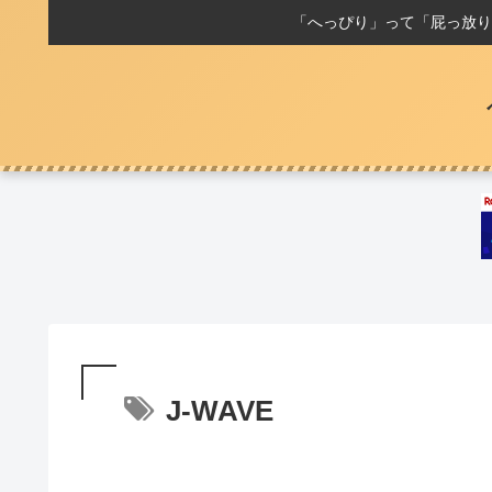
「へっぴり」って「屁っ放り
J-WAVE